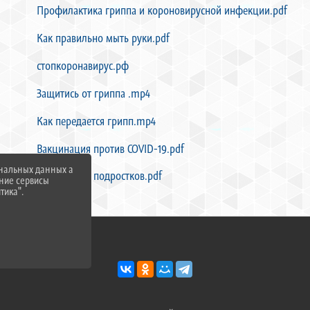
Профилактика гриппа и короновирусной инфекции.pdf
Как правильно мыть руки.pdf
стопкоронавирус.рф
Защитись от гриппа .mp4
Как передается грипп.mp4
Вакцинация против COVID-19.pdf
ональных данных а
Вакцинация подростков.pdf
нние сервисы
тика".