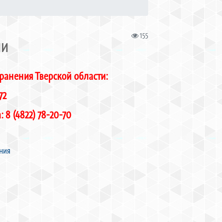
155
ИИ
ранения Тверской области:
72
а
:
8 (4822) 78-20-70
ния