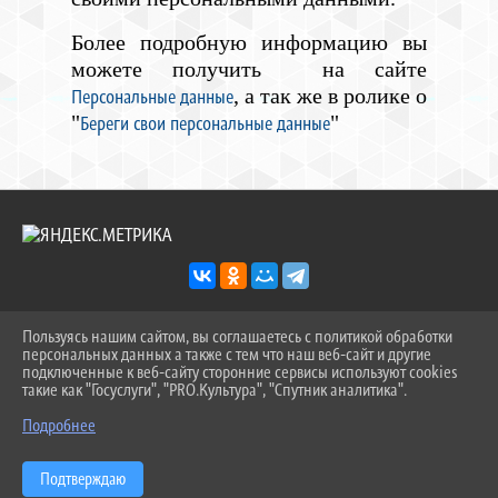
Более подробную информацию вы
можете получить на сайте
, а так же в ролике о
Персональные данные
"
"
Береги свои персональные данные
Пользуясь нашим сайтом, вы соглашаетесь с политикой обработки
2026 Г. THTK-TVER.RU
персональных данных а также с тем что наш веб-сайт и другие
ВХОД
подключенные к веб-сайту сторонние сервисы используют cookies
КАРТА САЙТА
такие как "Госуслуги", "PRO.Культура", "Спутник аналитика".
^
ПОЛИТИКА ОБРАБОТКИ ПЕРСОНАЛЬНЫХ ДАННЫХ
Подробнее
СДЕЛАНО НА KUBCMS
РАЗРАБОТКА И ПОДДЕРЖКА
Подтверждаю