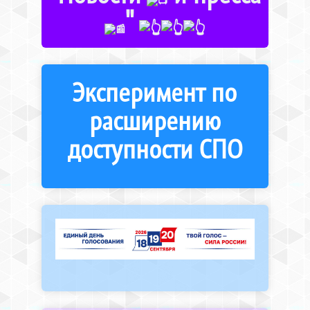
"
Эксперимент по
расширению
доступности СПО