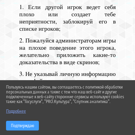
1. Если другой игрок ведет себя
плохо или создает тебе
неприятности, заблокируй его в
списке игроков;
2. Пожалуйся администраторам игры
на плохое поведение этого игрока,
желательно приложить какие-то
доказательства в виде скринов;
3. Не указывай личную информацию
в профайле игры;
Пользуясь нашим сайтом, вы соглашаетесь с политикой обработки
4. Уважай других участников по
персональных данных а также с тем что наш веб-сайт и другие
подключенные к веб-сайту сторонние сервисы используют cookies
игре;
такие как "Госуслуги", "PRO.Культура", "Спутник аналитика".
^
5. Не устанавливай неофициальные
Подробнее
патчи и моды;
Подтверждаю
6. Используй сложные и разные